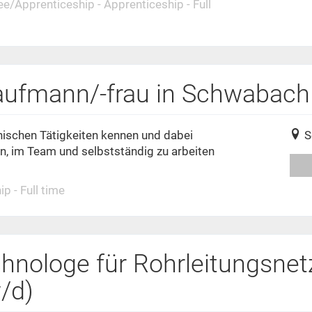
ee/Apprenticeship - Apprenticeship - Full
kaufmann/-frau in Schwabach
nischen Tätigkeiten kennen und dabei
S
ln, im Team und selbstständig zu arbeiten
p - Full time
hnologe für Rohrleitungsnet
/d)