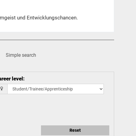
eamgeist und Entwicklungschancen.
Simple search
reer level
:
Reset