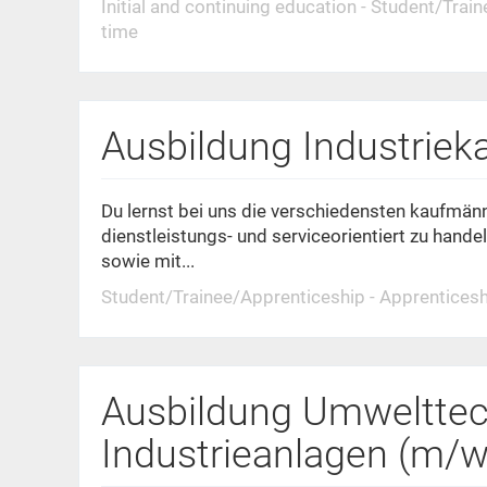
Initial and continuing education - Student/Train
time
Ausbildung Industrie
Du lernst bei uns die verschiedensten kaufmän
dienstleistungs- und serviceorientiert zu hande
sowie mit...
Student/Trainee/Apprenticeship - Apprenticeshi
Ausbildung Umwelttec
Industrieanlagen (m/w